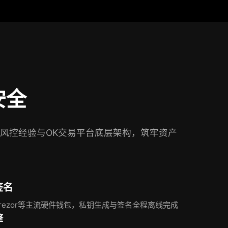
安全
风控经验与OK交易平台底层架构，筑牢资产
签名
、Trezor等主流硬件钱包，私钥生成与签名全程离线完成
擎